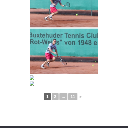
1
2
...
11
►