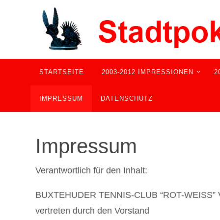
Zum
Inhalt
springen
Zum
STARTSEITE
2003-2012 IMPRESSIONEN
2
Inhalt
springen
IMPRESSUM
DATENSCHUTZ
Impressum
Verantwortlich für den Inhalt:
BUXTEHUDER TENNIS-CLUB “ROT-WEISS” V
vertreten durch den Vorstand