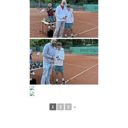
1
2
3
►