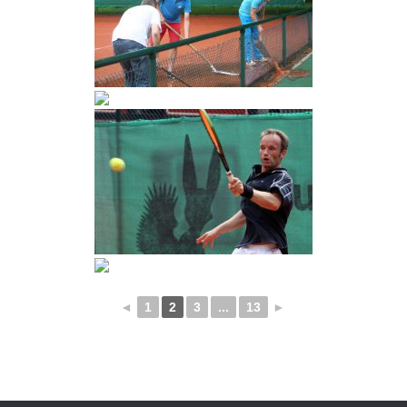
◄
1
2
3
...
13
►