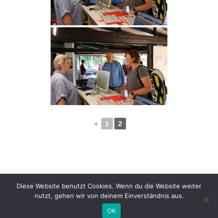
◄
1
2
Diese Website benutzt Cookies. Wenn du die Website weiter
nutzt, gehen wir von deinem Einverständnis aus.
OK
Powered by
Nirvana
&
WordPress.